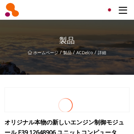
北京オイルフィルター株式会社
製品
/
/
/
ホームページ
製品
ACDelco
詳細
オリジナル本物の新しいエンジン制御モジュ
ール E39 12648906 ユニットコンピュータ