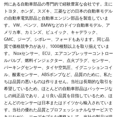
州にある自動車部品の専門的で経験豊富な会社です。主に
トヨタ、ホンダ、スズキ、三菱などの日本の自動車モデル
の自動車電気部品と自動車エンジン部品を製造していま
す。 VW、ベンツ、BMWなどのドイツ自動車モデル、ア
メリカ車、カミンズ、ビュイック、キャデラック、
GMC、ジープ、シボレー、フォードもあります。同じ品
質で価格競争力があり、1000種類以上を取り揃えていま
す。 Noxセンサー、ECU、エアコンプレッサーコントロー
ルバルブ、燃料インジェクター、点火プラグ、センサー、
パーキングセンサー、タイヤ空気圧、イグニッションコイ
ル、酸素センサー、ABSポンプなど、品質のために、私た
ちは品質の悪いものは作りません。当社は長期的な取引を
希望しているため、ほとんどの自動車部品はパッケージな
しの純正品であり、より良い品質を目指しているため、ほ
とんどのセンサーは日本またはドイツから輸入されていま
す。当社の優れた品質とプロフェッショナルなサービスで
ありながら、リーズナブルな価格として、当社の製品は現