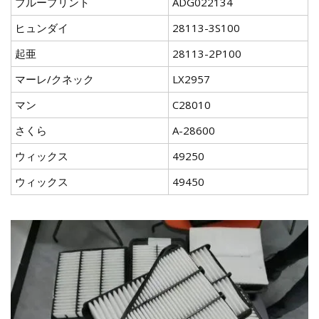
ブループリント
ADG022134
ヒュンダイ
28113-3S100
起亜
28113-2P100
マーレ/クネック
LX2957
マン
C28010
さくら
A-28600
ウィックス
49250
ウィックス
49450