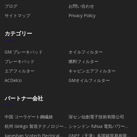
ブログ
お問い合わせ
サイトマップ
Privacy Policy
カテゴリー
GM ブレーキパッド
オイルフィルター
ブレーキパッド
燃料フィルター
エアフィルター
キャビンエアフィルター
ACDelco
GMオイルフィルター
パートナー会社
中国 コーラゲート鋼繊維
深セン仙創電子技術有限公司
杭州 Ginkgo 製造テクノロジー
シャンドン fuhua 電気パワー機
co .、ltd .
器 Co.、 Ltd.
Jiangshan Scotech Electrical
GNEE（天津）多国籍貿易有限公