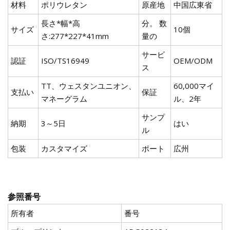
材料
ポリウレタン
原産地
中国広東省
長さ*幅*高
分。 数
サイズ
10個
さ:277*227*41mm
量の
サービ
認証
ISO/TS16949
OEM/ODM
ス
TT、ウェスタンユニオン、
60,000マイ
支払い
保証
マネーグラム
ル、2年
サンプ
納期
3～5日
はい
ル
包装
カスタマイズ
ポート
広州
参照番号
所有者
番号