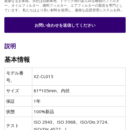
親愛なるお客様、当社は自動車用、トラック用のあらゆる種類のフィルタ
ー、オイルフィルター、燃料フィルター、エアフィルターの製造を専門とし
ています。 私たちはより良い材料を使用し、厳格な品質管理システムを持っ
ています。
お問い合わせを送信してください
説明
基本情報
モデル番
XZ-CL015
号。
サイズ
81*105mm、内径
保証
1年
状態
100%新品
ISO 2943、ISO 3968、ISO/Dis 3724、
テスト
ISO/Dis 4572、I