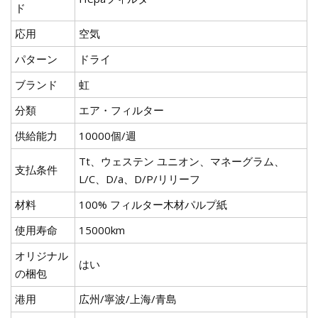
ド
応用
空気
パターン
ドライ
ブランド
虹
分類
エア・フィルター
供給能力
10000個/週
Tt、ウェステン ユニオン、マネーグラム、
支払条件
L/C、D/a、D/P/リリーフ
材料
100% フィルター木材パルプ紙
使用寿命
15000km
オリジナル
はい
の梱包
港用
広州/寧波/上海/青島