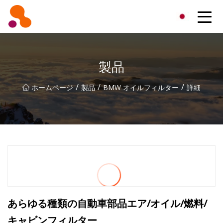
北京オイルフィルター株式会社
製品
/
/
/
ホームページ
製品
BMW オイルフィルター
詳細
あらゆる種類の自動車部品エア/オイル/燃料/
キャビンフィルター