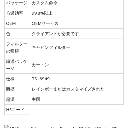
パッケージ
カスタム命令
ろ過効率
99.8%以上
OEM
OEMサービス
色
クライアントが必要です
フィルター
キャビンフィルター
の種類
輸送パッケ
カートン
ージ
仕様
TS16949
商標
レインボーまたはカスタマイズされた
起源
中国
HSコード