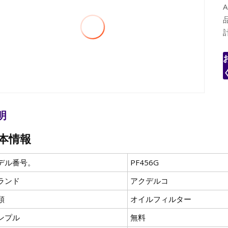
品
明
本情報
デル番号。
PF456G
ランド
アクデルコ
類
オイルフィルター
ンプル
無料