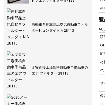
ビンエアフィルター 97133
生
製
自動車自動車部品空気自動車フィル
AC
ターヒュンダイ KIA 28113
項
O
応
材
金安直接工場価格自動車予備品車の
色
エア フィルター 28113
サ
保
ポ