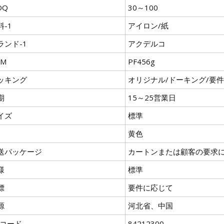
OQ
30～100
料-1
アイロン/紙
ランド-1
アクデルコ
EM
PF456g
ッキング
オリジナル/ドーキング/要
期
15～25営業日
イズ
標準
黄色
送パッケージ
カートンまたは顧客の要求
様
標準
標
要件に応じて
源
河北省、中国
Sコード
84212300