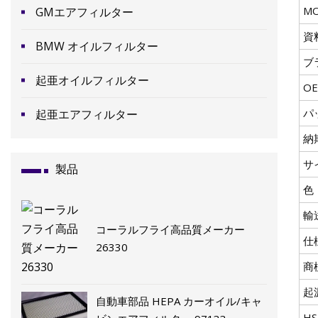
M
GMエアフィルター
資
BMW オイルフィルター
ブ
起亜オイルフィルター
O
パ
起亜エアフィルター
納
サ
製品
色
輸
コーラルフライ高品質メーカー
仕
26330
商
起
自動車部品 HEPA カーオイル/キャ
H