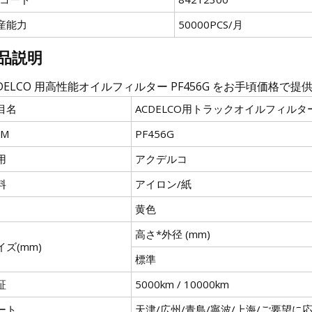
産能力
50000PCS/月
品説明
DELCO 用高性能オイルフィルター PF456G をお手頃価格で
目名
ACDELCO用トラックオイルフィルタ
EM
PF456G
用
アクデルコ
料
アイロン/紙
黄色
高さ*外径 (mm)
イズ(mm)
標準
証
5000km / 10000km
ート
天津/広州/青島/寧波/上海/ご要望に