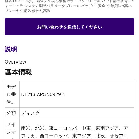
概要 D1213 良質、競争力のある価格セラミック ブレーキ パッド部品番号: フ
ォーミュラ システム製品パラメータブレーキ パッド: 1. 安全で信頼性の高い
ブレーキ性能 2. 優れた高温
お問い合わせを送信してください
説明
Overview
基本情報
モデ
ル番
D1213 APGN0929-1
号。
分類
ディスク
メイ
南米、北米、東ヨーロッパ、中東、東南アジア、ア
ンマ
フリカ、西ヨーロッパ、東アジア、北欧、オセアニ