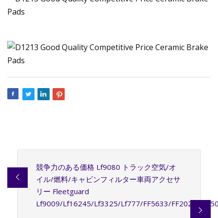
競争力のある価格 Lf9080 トラック空気/オ
イル/燃料/キャビンフィルター車両アクセサ
リー Fleetguard
Lf9009/Lf16245/Lf3325/Lf777/FF5633/FF202/Lf175