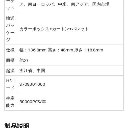
ーケ
ア、南ヨーロッパ、中米、南アジア、国内市場
ット
輸送
パッ
カラーボックス+カートン+パレット
ケー
ジ
仕様
幅：136.8mm 高さ：48mm 厚さ：18.8mm
商標
他の
起源
浙江省、中国
HSコ
8708301000
ード
生産
50000PCS/年
能力
製品説明