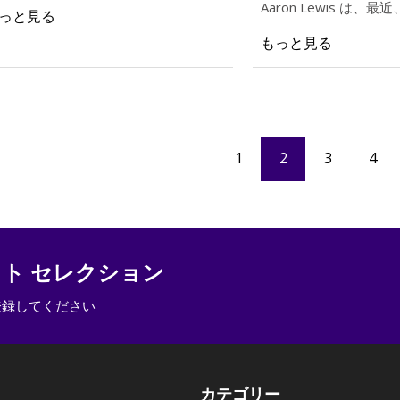
トやマーケティング会社に執筆してお
Aaron Lewis は
っと見る
、自動車金融とカーケアを専門として
するこの小規模な会社の
もっと見る
ます。
つについて次のように Li
しました。
1
2
3
4
クト セレクション
登録してください
カテゴリー