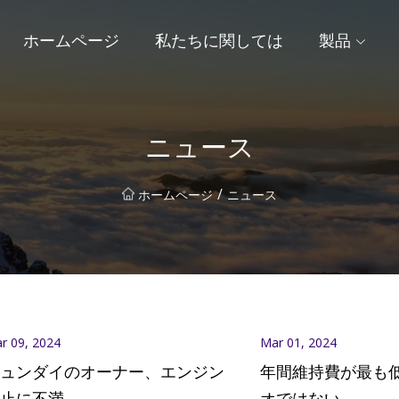
ホームページ
私たちに関しては
製品
ニュース
/
ホームページ
ニュース
r 09, 2024
Mar 01, 2024
ュンダイのオーナー、エンジン
年間維持費が最も
止に不満
オではない