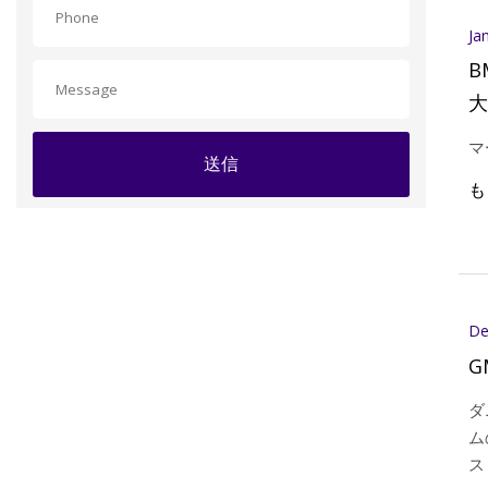
Ja
B
大
マ
送信
も
De
G
ダ
ム
ス