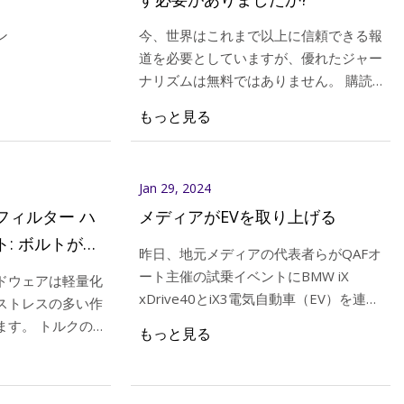
ン
今、世界はこれまで以上に信頼できる報
道を必要としていますが、優れたジャー
ナリズムは無料ではありません。 購読
ー、エンジン停止に不
して私たちをサポートしてください。
もっと見る
トーを適切に設定すると、タイヤの寿命
が延び、数ドルを節約できる可能性があ
ります。
Jan 29, 2024
ル フィルター ハ
メディアがEVを取り上げる
ト: ボルトが折
昨日、地元メディアの代表者らがQAFオ
法
ート主催の試乗イベントにBMW iX
ドウェアは軽量化
xDrive40とiX3電気自動車（EV）を連れ
ストレスの多い作
て行った。 試乗はベリビのスターバッ
ます。 トルクの
もっと見る
クスから始まり、以下のルートが含まれ
小さな間違いで大
ました。
なる可能性があり