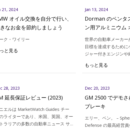
れない
n 21, 2024
Jan 13, 2024
MW オイル交換を自分で行い、
Dorman のペン
きなお金を節約しましょう
ン用アルミニウム 
ター ハウジングは
ーク・ワイリー
世界の自動車メーカー
となるものです
目標を達成するために
っと見る
ジャー付きエンジンや
インにますます目を向
もっと見る
ラーのペンタスター V
戦士として活躍してい
c 28, 2023
Dec 20, 2023
M 延長保証レビュー (2023)
GM 2500 でデ
ブレーキ
ニエルは MarketWatch Guides チー
のライターであり、米国、英国、オー
エリー、ペン。 – Sphere Brake
トラリアの多数の自動車ニュース サ
Defense の最高経営