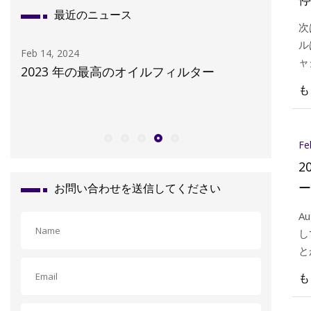
最近のニュース
次
ル
Feb 14, 2024
Feb 06, 20
ャ
要が
2023 年の最高のオイルフィルター
BMW 1
ト
も
ガスケッ
つ
法
し
イ
Fe
2
ー
お問い合わせを送信してください
A
し
と
さ
も
タ
な