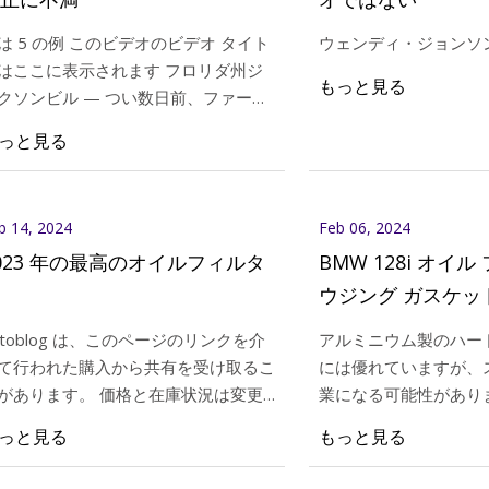
は 5 の例 このビデオのビデオ タイト
ウェンディ・ジョンソ
はここに表示されます フロリダ州ジ
24
Mar 09, 2024
もっと見る
クソンビル — つい数日前、ファース
28i オイル フィルター ハウジング
ヒュンダイのオーナ
 コースト ニュースの視聴者 2 人が 1
っと見る
ト: ボルトが折れた場合の修理方
満
の共通の問題を抱えていることをお話
しました。 彼らは両方ともヒュンダ
を所
b 14, 2024
Feb 06, 2024
023 年の最高のオイルフィルタ
BMW 128i オイ
ウジング ガスケッ
れた場合の修理方
utoblog は、このページのリンクを介
アルミニウム製のハー
て行われた購入から共有を受け取るこ
には優れていますが、
があります。 価格と在庫状況は変更
業になる可能性があり
れる場合があります。 オイルフィル
仕様に注意しないと、
っと見る
もっと見る
ーは車を正常に走行させるための重要
きな代償を払うことに
部品です。 これらのフィルターは、
ます。 16vpete 16vpete 稼げるかもし