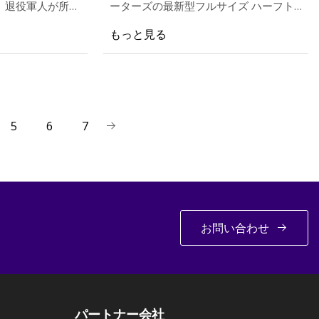
、最近、退役軍人が所有
ーターズの最新型フルサイズ ハーフト
最新開発の 1
ン トラックの制動力を高めるために、
もっと見る
nkedin に投稿
直接取り付けのボルトオン ブレーキ ア
ップグレードを設計しました。 ほとん
どの人にフィット
5
6
7
お問い合わせ
パートナー会社