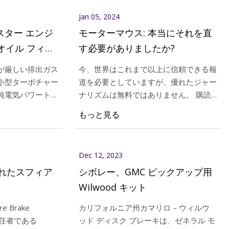
Jan 05, 2024
タスター エンジ
モーターマウス: 本当にそれを直
オイル フィル
す必要がありましたか?
、最後に必要
が厳しい排出ガス
今、世界はこれまで以上に信頼できる報
小型ターボチャー
道を必要としていますが、優れたジャー
純電気パワートレ
ナリズムは無料ではありません。 購読
ける中、クライス
して私たちをサポートしてください。
もっと見る
6 は最後の一台の
トーを適切に設定すると、タイヤの寿命
ます。
が延び、数ドルを節約できる可能性があ
ります。
Dec 12, 2023
モされたスフィア
シボレー、GMC ピックアップ用
Wilwood キット
カリフォルニア州カマリロ – ウィルウ
責任者である
ッド ディスク ブレーキは、ゼネラル モ