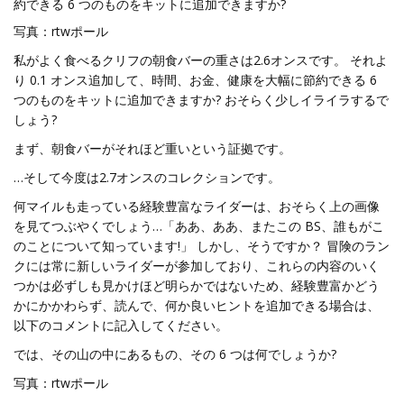
約できる 6 つのものをキットに追加できますか?
写真：rtwポール
私がよく食べるクリフの朝食バーの重さは2.6オンスです。 それよ
り 0.1 オンス追加して、時間、お金、健康を大幅に節約できる 6
つのものをキットに追加できますか? おそらく少しイライラするで
しょう?
まず、朝食バーがそれほど重いという証拠です。
…そして今度は2.7オンスのコレクションです。
何マイルも走っている経験豊富なライダーは、おそらく上の画像
を見てつぶやくでしょう…「ああ、ああ、またこの BS、誰もがこ
のことについて知っています!」 しかし、そうですか？ 冒険のラン
クには常に新しいライダーが参加しており、これらの内容のいく
つかは必ずしも見かけほど明らかではないため、経験豊富かどう
かにかかわらず、読んで、何か良いヒントを追加できる場合は、
以下のコメントに記入してください。
では、その山の中にあるもの、その 6 つは何でしょうか?
写真：rtwポール