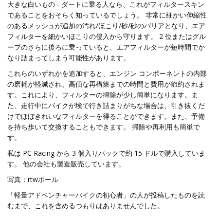
大きな白いもの - ダートに乗る人なら、これがフィルタースキン
であることをおそらく知っているでしょう。 非常に細かい伸縮性
のあるメッシュが追加の汚れ/ほこり/砂/砂のバリアとなり、エア
フィルターを細かいほこりの侵入から守ります。 2 位またはグル
ープのさらに後ろに乗っていると、エアフィルターが短時間でか
なり詰まってしまう可能性があります。
これらのいずれかを追加すると、エンジン コンポーネントの内部
の磨耗が軽減され、高価な再構築までの時間と費用が節約されま
す。これにより、フィルターの掃除が少し簡単になります。ま
た、走行中にバイクが埃で行き詰まりがちな場合は、引き抜くだ
けでほぼきれいなフィルターを得ることができます。また、予備
を持ち歩いて交換することもできます。 掃除や再利用も簡単で
す。
私は PC Racing から 3 個入りパックで約 15 ドルで購入していま
す。 他の会社も製造販売しています。
写真：rtwポール
「軽量アドベンチャーバイクの初心者」の人が投稿したものを読
むまで、これを含めるつもりはありませんでした。