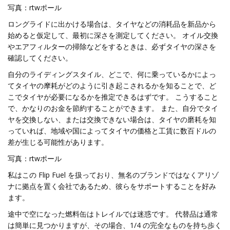
写真：rtwポール
ロングライドに出かける場合は、タイヤなどの消耗品を新品から
始めると仮定して、最初に深さを測定してください。 オイル交換
やエアフィルターの掃除などをするときは、必ずタイヤの深さを
確認してください。
自分のライディングスタイル、どこで、何に乗っているかによっ
てタイヤの摩耗がどのように引き起こされるかを知ることで、ど
こでタイヤが必要になるかを推定できるはずです。 こうすること
で、かなりのお金を節約することができます。 また、自分でタイ
ヤを交換しない、または交換できない場合は、タイヤの磨耗を知
っていれば、地域や国によってタイヤの価格と工賃に数百ドルの
差が生じる可能性があります。
写真：rtwポール
私はこの Flip Fuel を扱っており、無名のブランドではなくアリゾ
ナに拠点を置く会社であるため、彼らをサポートすることを好み
ます。
途中で空になった燃料缶はトレイルでは迷惑です。 代替品は通常
は簡単に見つかりますが、その場合、1/4 の完全なものを持ち歩く